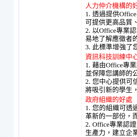
人力仲介機構的
1.
透過提供
Office
可提供更高品質
2.
以
Office
專業認
易地了解應徵者
3.
此標準增強了
資訊科技訓練中
1.
藉由
Office
專業
並保障您講師的
2.
您中心提供可
將吸引新的學生
政府組織的好處
1.
您的組織可透
革新的一部份，
2. Office
專業認證
生產力，建立企