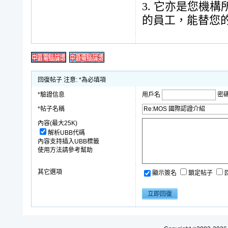
3.
它亦是您機構
的員工，能替您
回復帖子 注意: *為必填項
*驗證信息
用戶名
密
*帖子名稱
內容(最大25K)
解析UBB代碼
內容支持插入UBB標籤
使用方法請參考幫助
其它選項
顯示簽名
鎖定帖子