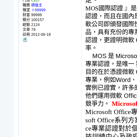
定。
門派
CEO
職務
總版主
MOS國際認證 』
聲望
＋99999
財富
99999
認證，而且在國內
積分
100157
軟公司即頒發國際
經驗
2124
文章
79
品，具有充份的專
註冊
2012-06-18
認證，更證明微軟
率。
MOS
是
Microsof
專業認證，是唯一
目的在於憑證微軟
專業，例如
Word、E
實例已證實，許多
他們運用微軟
Offi
Microsof
競爭力。
Microsoft Office
soft Office
系列方
ce
專業認證對於
技訓練中心及政