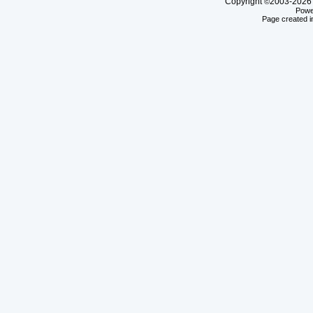
Copyright
2003-20
©
Powe
Page created i