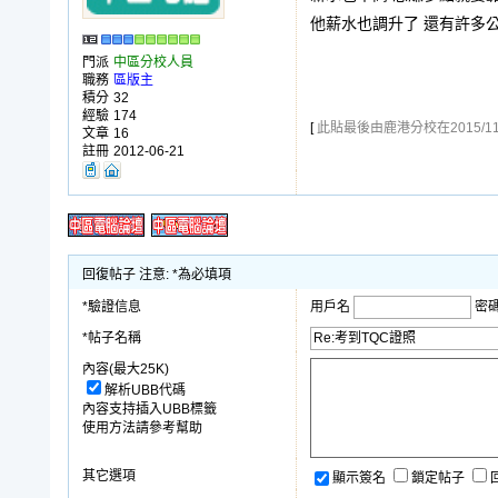
他薪水也調升了 還有許多
門派
中區分校人員
職務
區版主
積分
32
經驗
174
[
此貼最後由鹿港分校在2015/11/3
文章
16
註冊
2012-06-21
回復帖子 注意: *為必填項
*驗證信息
用戶名
密
*帖子名稱
內容(最大25K)
解析UBB代碼
內容支持插入UBB標籤
使用方法請參考幫助
其它選項
顯示簽名
鎖定帖子