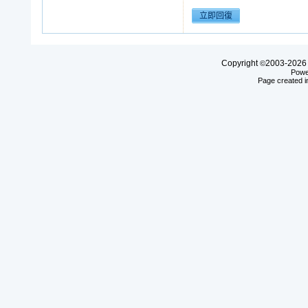
Copyright
2003-20
©
Powe
Page created i