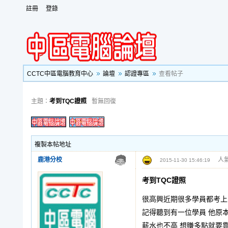
註冊
登錄
CCTC中區電腦教育中心
論壇
認證專區
查看帖子
主題：
考到TQC證照
暫無回復
複製本帖地址
鹿港分校
人氣
2015-11-30 15:46:19
考到TQC證照
很高興近期很多學員都考上
記得聽到有一位學員 他原
薪水也不高 想賺多點就要