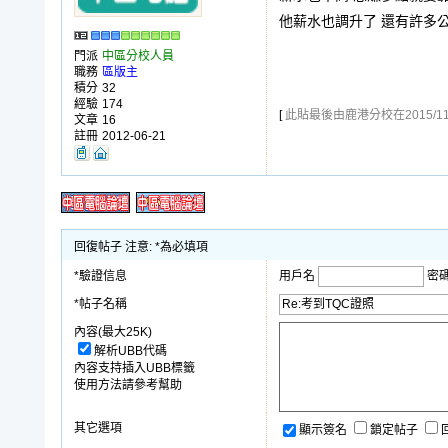
他薪水也調升了 還有許多
門派
中區分校人員
職務
區版主
積分
32
經驗
174
[
此貼最後由鹿港分校在2015/11/3
文章
16
註冊
2012-06-21
回復帖子 注意: *為必填項
*驗證信息
用戶名
密
*帖子名稱
內容(最大25K)
解析UBB代碼
內容支持插入UBB標籤
使用方法請參考幫助
其它選項
顯示簽名
鎖定帖子