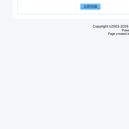
Copyright
2003-20
©
Powe
Page created i