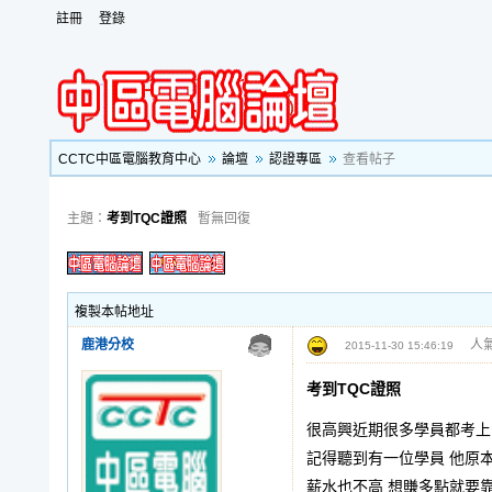
註冊
登錄
CCTC中區電腦教育中心
論壇
認證專區
查看帖子
主題：
考到TQC證照
暫無回復
複製本帖地址
鹿港分校
人氣
2015-11-30 15:46:19
考到TQC證照
很高興近期很多學員都考上
記得聽到有一位學員 他原
薪水也不高 想賺多點就要