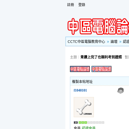
註冊
登錄
CCTC中區電腦教育中心
論壇
認
主題：
青讚上完了也順利考到證照
暫
複製本帖地址
f1040101
會員
認證會員