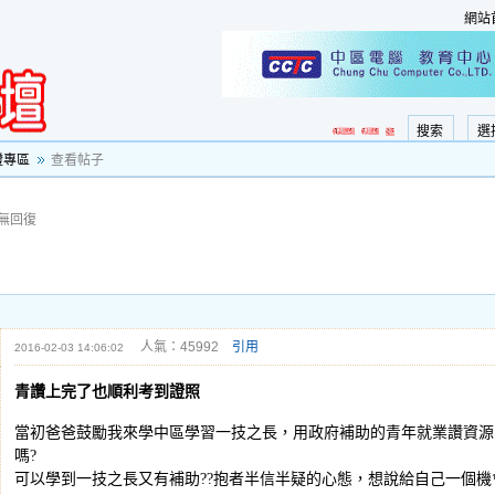
網站
搜索
選
證專區
查看帖子
無回復
人氣：45992
引用
2016-02-03 14:06:02
青讚上完了也順利考到證照
當初爸爸鼓勵我來學中區學習一技之長，用政府補助的青年就業讚資源
嗎?
可以學到一技之長又有補助??抱者半信半疑的心態，想說給自己一個機