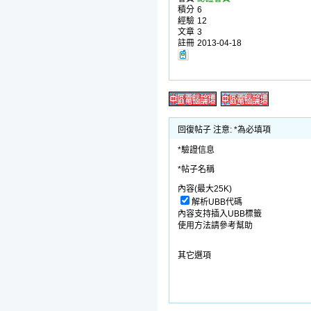
積分
6
經驗
12
文章
3
註冊
2013-04-18
回復帖子 注意: *為必填項
*驗證信息
*帖子名稱
內容(最大25K)
解析UBB代碼
內容支持插入UBB標籤
使用方法請參考幫助
其它選項