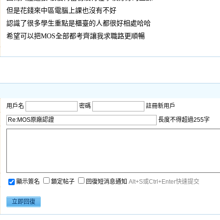
但是花錢來中區電腦上課也沒有不好
認識了很多學生重點是櫃臺的人都很好相處哈哈
希望可以把MOS全部都考齊讓我求職路更順暢
用戶名
密碼
註冊新用戶
長度不得超過255字
顯示簽名
鎖定帖子
回復短消息通知
Alt+S或Ctrl+Enter快速提交