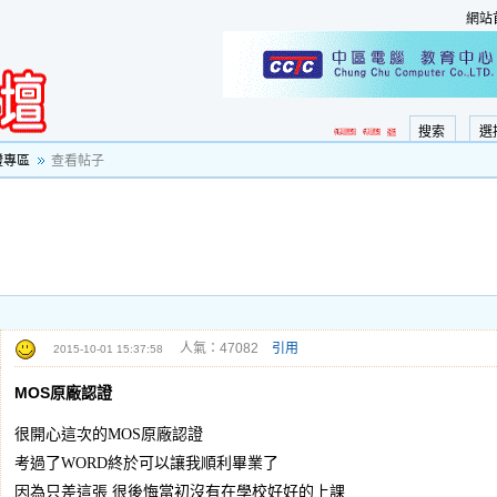
網站
搜索
選
證專區
查看帖子
人氣：47082
引用
2015-10-01 15:37:58
MOS原廠認證
很開心這次的MOS原廠認證
考過了WORD終於可以讓我順利畢業了
因為只差這張 很後悔當初沒有在學校好好的上課