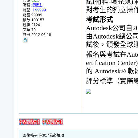
試(術科-填充題)
門派
CEO
職務
總版主
對考生的獨立操
聲望
＋99999
財富
99999
考試形式
積分
100157
經驗
2124
Autodesk公
文章
79
註冊
2012-06-18
由Autodes
試後，頒發全球
報名與考試在Autode
ertification
的 Autodesk®
評分標準（實際
回復帖子 注意: *為必填項