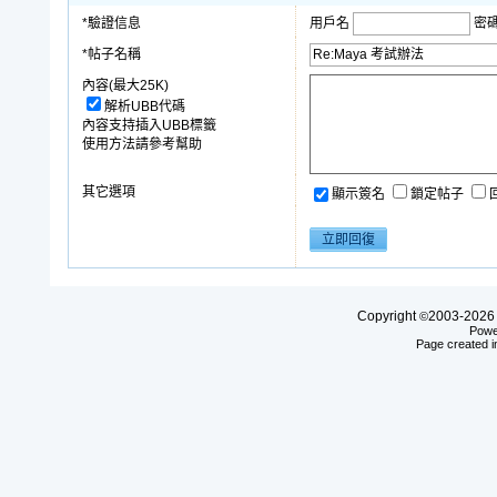
*驗證信息
用戶名
密
*帖子名稱
內容(最大25K)
解析UBB代碼
內容支持插入UBB標籤
使用方法請參考幫助
其它選項
顯示簽名
鎖定帖子
Copyright
2003-20
©
Powe
Page created i