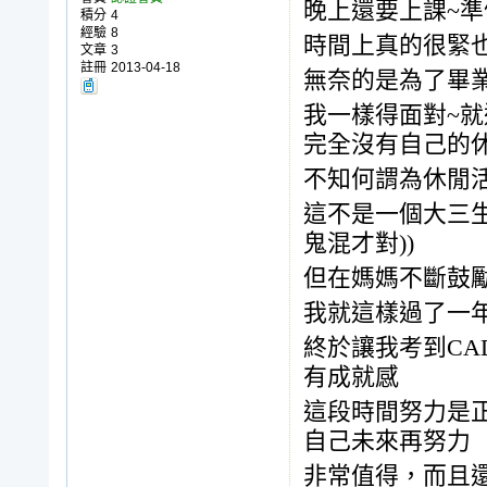
晚上還要上課~準
積分
4
經驗
8
時間上真的很緊
文章
3
註冊
2013-04-18
無奈的是為了畢
我一樣得面對~就
完全沒有自己的休
不知何謂為休閒
這不是一個大三生
鬼混才對))
但在媽媽不斷鼓
我就這樣過了一
終於讓我考到CA
有成就感
這段時間努力是正
自己未來再努力
非常值得，而且