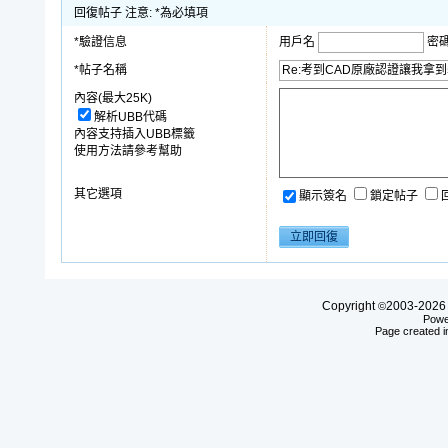
回復帖子 注意: *為必填項
*驗證信息
用戶名
密
*帖子名稱
內容(最大25K)
解析UBB代碼
內容支持插入UBB標籤
使用方法請參考幫助
其它選項
顯示簽名
鎖定帖子
Copyright
2003-20
©
Powe
Page created i