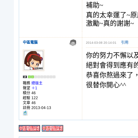
補助~
真的太幸運了~
激勵~真的謝謝~
中區電腦
引用
2014-03-08 20:14:01
你的努力不懈以
絕對會得到應有
恭喜你熬過來了
職務
總版主
很替你開心^^
聲望
＋1
積分
46
經驗
122
文章
46
註冊
2013-04-13