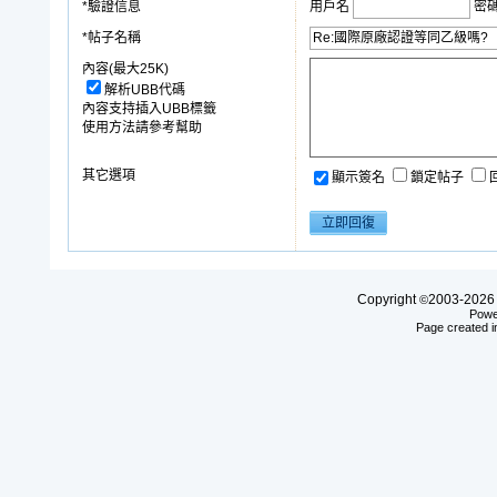
*驗證信息
用戶名
密
*帖子名稱
內容(最大25K)
解析UBB代碼
內容支持插入UBB標籤
使用方法請參考幫助
其它選項
顯示簽名
鎖定帖子
Copyright
2003-20
©
Powe
Page created i