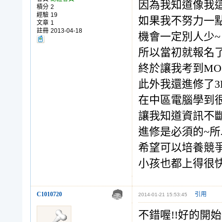
因為我知道像我
積分
2
經驗
19
如果我不努力一
文章
1
註冊
2013-04-18
機會一定別人少~
所以當初就報名
終於讓我考到MO
此外我還進修了3
在中區電腦學到很
讓我知道資訊不
進修是必須的~
希望可以培養競爭
小孩也都上得很快
C1010720
引用
2014-01-21 15:53:45
不錯喔!!好的開