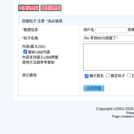
回復帖子 注意: *為必填項
*驗證信息
用戶名
密
*帖子名稱
內容(最大25K)
解析UBB代碼
內容支持插入UBB標籤
使用方法請參考幫助
其它選項
顯示簽名
鎖定帖子
Copyright
2003-20
©
Powe
Page created i