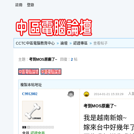
註冊
登錄
CCTC中區電腦教育中心
論壇
認證專區
查看帖子
主題：
考到MOS原廠了~
回復：
2
帖
複製本帖地址
C9912002
人氣
2014-01-21 15:33:29
考到MOS原廠了~
我是越南新娘~
嫁來台中好幾年
會員
認證會員