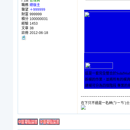
門派
管理員
職務
總版主
聲望
＋999999
財富
999999
積分
100000031
經驗
1453
文章
38
註冊
2012-06-18
這是一套完全整合於Solid
拆模的作業，並將所有的模具零組
建模可分為四個階段 專案的
在下只不過是一名紳(ㄅㄧㄢˋ)士(