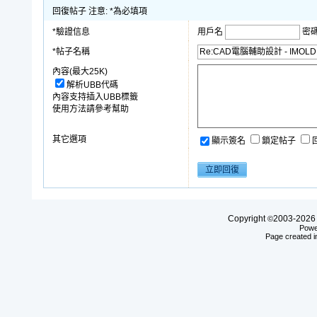
回復帖子 注意: *為必填項
*驗證信息
用戶名
密
*帖子名稱
內容(最大25K)
解析UBB代碼
內容支持插入UBB標籤
使用方法請參考幫助
其它選項
顯示簽名
鎖定帖子
Copyright
2003-20
©
Powe
Page created i