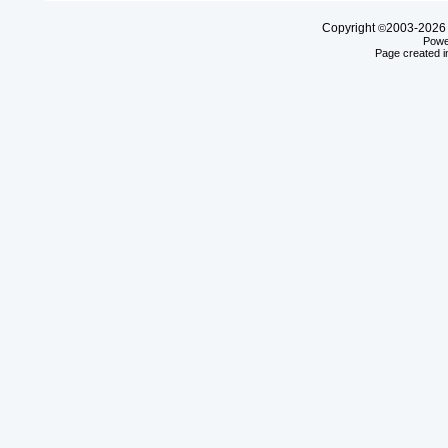
Copyright
2003-20
©
Powe
Page created i