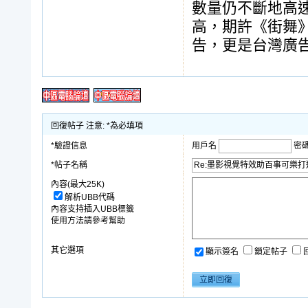
數量仍不斷地高
高，期許《街舞
告，更是台灣廣
回復帖子 注意: *為必填項
*驗證信息
用戶名
密
*帖子名稱
內容(最大25K)
解析UBB代碼
內容支持插入UBB標籤
使用方法請參考幫助
其它選項
顯示簽名
鎖定帖子