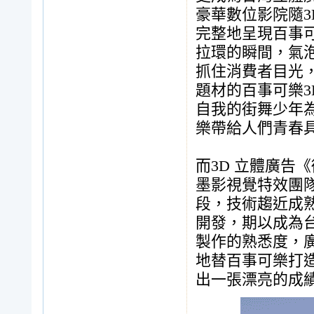
豪華數位影院隨3
完整地呈現百事
拉環的瞬間，氣
抓住消費者目光
題材的百事可樂
自我的街舞少年
樂帶給人們青春
而3D 立體廣告
墨影視覺特效團
段，技術趨近成
開發，期以成為
製作的熟悉度，廣泛
地替百事可樂打
出一張漂亮的成