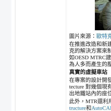
圖片來源：
歐特
在推進改造和新
克的解決方案來
如
OESD MTRC
為人多而產生的
真實的虛擬車站
在專案的設計開
tecture
對幾個現
出地鐵站內的座
此外，
MTR
還利
tructure
和
AutoCA