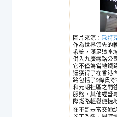
圖片來源：
歐特
作為世界領先的
系統，滿足這座
併入九廣鐵路公
它不僅為當地鐵
還獲得了在香港
路包括了
9
條貫穿
和元朗社區之間
服務，其他經營
際鐵路輕鬆便捷
在不斷豐富交通
施工改造，同時