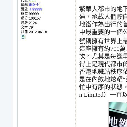
門派
CEO
職務
總版主
繁華大都市的地
聲望
＋99999
財富
99999
過，承載人們駛
積分
100157
經驗
2124
地鐵作為出行的
文章
79
中最重要的一個
註冊
2012-06-18
號稱擁有世界上
這座擁有約
700
萬
次。尤其是每逢
得上是現代都市
香港地鐵站秩序
是在內斂地炫耀
“
忙中有序的狀態
n Limited
）一直