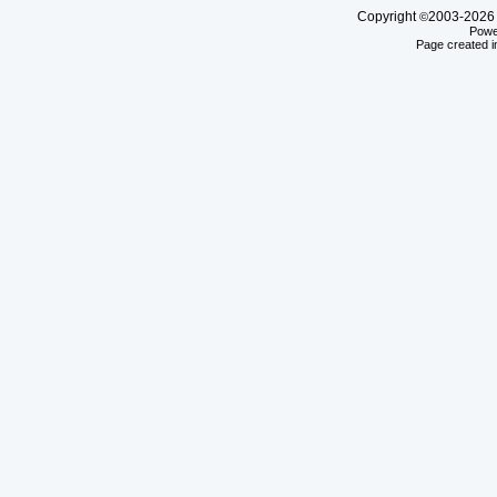
Copyright
2003-20
©
Powe
Page created i