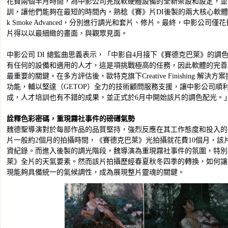
花費兩個半月時間，為中影公司完成軟硬體設備的全新架設和設定，並
訓，讓他們能夠在最短的時間內，熟稔《賽》片DI後製的兩大核心軟體 Autodesk 
k Smoke Advanced，分別進行調光和套片、修片。最終，中影公司
片得以以最細緻的畫面，與觀眾見面。
中影公司 DI 總監曲思義表示，「中影自4月接下《賽德克巴萊》的調
有任何的設備和適用的人才，這是項挑戰極高的任務，因此軟體的完善
最重要的關鍵。在多方評估後，歐特克旗下Creative Finishing 
功能，輔以堅達（GETOP）全力的技術顧問服務支援，讓中影公司順
成，人才培訓也有不錯的成果，並正式於6月中開始該片的調色配光。
詮釋色彩密碼，重現霧社事件的磅礡氣勢
魏德聖導演對於每部作品的品質堅持，強烈反應在其工作態度和投入的
片一般約2個月的拍攝時間，《賽德克巴萊》光拍攝就花費10個月，該
資紀錄。而進入後製的調光階段，魏導演為重現霧社事件的氛圍，特別
萊》全片的天氣要素。然而該片拍攝歷經春夏秋冬四季的轉換，如何讓
現能夠具備統一的氣候調性，成為展現整片靈魂的關鍵。