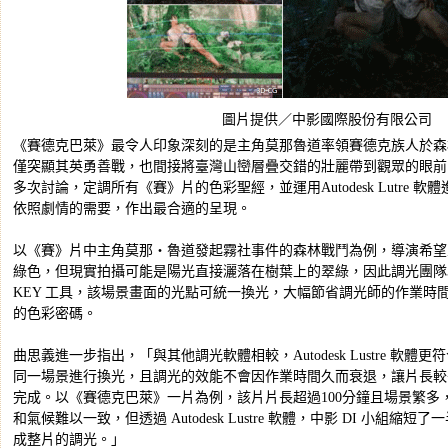
圖片提供／中影國際股份有限公司
《賽德克巴萊》最令人印象深刻的是主角莫那魯道率領賽德克族人於森
僅突顯其英勇善戰，也間接將臺灣山巒層疊交錯的壯麗帶到觀眾的眼前
多次討論，定調所有《賽》片的色彩聖經，並運用Autodesk Lutre
依照劇情的需要，作出最合適的呈現。
以《賽》片中主角莫那‧魯道發起霧社事件的森林戰鬥為例，導演希望
綠色，但現實拍攝可能是陽光直接灑落在樹葉上的翠綠，因此調光團隊以 Autodes
KEY 工具，該場景畫面的光點可統一換光，大幅節省調光師的作業時
的色彩密碼。
曲思義進一步指出，「與其他調光軟體相較，Autodesk Lustre 軟
同一場景進行換光，且調光的效能不會因作業時間久而衰退，讓片長較
完成。以《賽德克巴萊》一片為例，該片片長超過100分鐘且場景繁多
和氣候難以一致，但透過 Autodesk Lustre 軟體，中影 DI 小組
成整片的調光。」