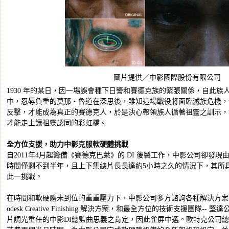
圖片提供／中影國際股份有限公司
1930 年的某日，因一場誤會種下日警和賽德克族的緊張關係，自此族
中，忍辱負重的莫那‧魯道在深思後，雖知這場戰役將面臨滅族危機，
反擊，才能成為真正的賽德克人，於是決心帶領族人循著祖靈之訓示，
才能走上讓祖靈認同的彩虹橋。
全方位支援，助力中影克服軟硬體挑戰
自2011年4月起籌備《賽德克巴萊》的 DI 後製工作，中影公司卻發
時間僅剩不到半年，且上下集總片長長達約5小時之久的情況下，其所
此一挑戰。
在時間和軟硬體未到位的重重壓力下，中影公司多方諮詢各種解決方案，
odesk Creative Finishing 解決方案，和最全方位的技術支援團隊-
片調光重任的中影DI總監曲思義之肯定，因此雀屏中選。歐特克公司總