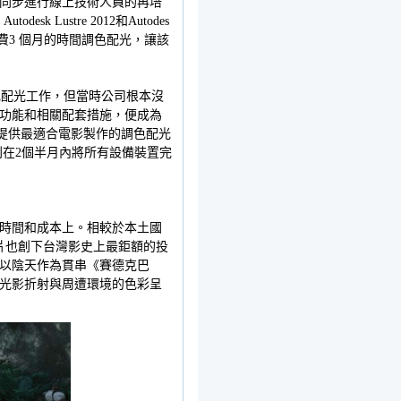
同步進行線上技術人員的再培
Lustre 2012和Autodes
僅花費3 個月的時間調色配光，讓該
色配光工作，但當時公司根本沒
功能和相關配套措施，便成為
解決方案提供最適合電影製作的調色配光
利在2個半月內將所有設備裝置完
」
時間和成本上。相較於本土國
片也創下台灣影史上最鉅額的投
以陰天作為貫串《賽德克巴
光影折射與周遭環境的色彩呈