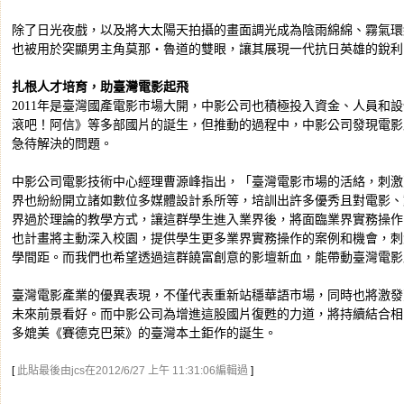
除了日光夜戲，以及將大太陽天拍攝的畫面調光成為陰雨綿綿、霧氣環繞的景象外，
也被用於突顯男主角莫那‧魯道的雙眼，讓其展現一代抗日英雄的銳利
扎根人才培育，助臺灣電影起飛
2011年是臺灣國產電影市場大開，中影公司也積極投入資金、人員和
滾吧！阿信》等多部國片的誕生，但推動的過程中，中影公司發現電影
急待解決的問題。
中影公司電影技術中心經理曹源峰指出，「臺灣電影市場的活絡，刺激
界也紛紛開立諸如數位多媒體設計系所等，培訓出許多優秀且對電影、
界過於理論的教學方式，讓這群學生進入業界後，將面臨業界實務操作
也計畫將主動深入校園，提供學生更多業界實務操作的案例和機會，刺
學間距。而我們也希望透過這群饒富創意的影壇新血，能帶動臺灣電影
臺灣電影產業的優異表現，不僅代表重新站穩華語市場，同時也將激發
未來前景看好。而中影公司為增進這股國片復甦的力道，將持續結合相
多媲美《賽德克巴萊》的臺灣本土鉅作的誕生。
[
此貼最後由jcs在2012/6/27 上午 11:31:06編輯過
]