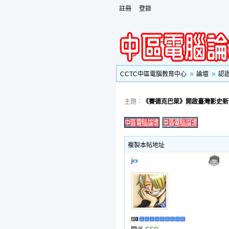
註冊
登錄
CCTC中區電腦教育中心
論壇
認
主題：
《賽德克巴萊》開啟臺灣影史新頁
複製本帖地址
jcs