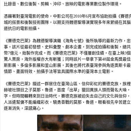
比錄音、數位後製、剪輯、沖印、放映的電影專業數位製作環境。
憑藉著對臺灣電影的使命，中影公司在2010年6月宣布協助拍攝《賽
城的搭景和後製技術團隊，以期支持魏德聖導演實現多年來縈繞在其腦
道抗日的電影拍攝。
《賽德克巴萊》為魏德聖導演繼《海角七號》後所執導的最新力作，忠實
事。該片從最初發想、史料彙整、劇本企畫，到完成拍攝和後製，總共
幣7億元，始製作完成。而《賽德克巴萊》不僅屢創佳績，在臺上映3個
驚人票房，海外版權亦大有斬獲；同時該片一舉拿下第48屆金馬獎最佳劇
斯影展、多倫多影展和釜山影展，其後也將代表臺灣參與角逐奧斯卡最
情節、畫面特效、拍攝手法等皆具國際水準的臺灣本土電影。
《賽德克巴萊》描述一群居住在臺灣山區、信仰彩虹的賽德克族，族裡
赫坡社頭目之子莫那‧魯道，首度「出草」獵回異族人頭而聲名大噪，
字。但時間輾轉來到日治時代，賽德克族被迫失去自己的文化與信仰，
人派遣幫傭不能編織彩衣，驍勇善戰的莫那‧魯道，眼看祖先辛苦建立
逐漸消失，深感痛心。