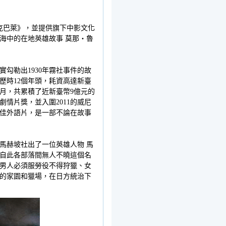
德克巴萊》，並提供旗下中影文化
海中的在地英雄故事 莫那‧魯
勾勒出1930年霧社事件的故
歷時12個年頭，耗資高達新臺
月，共累積了近新臺幣9億元的
情片獎，並入圍2011的威尼
佳外語片，是一部不論在故事
馬赫坡社出了一位英雄人物 馬
自此各部落間無人不曉這個名
男人必須服勞役不得狩獵、女
的家園和獵場，在日方統治下