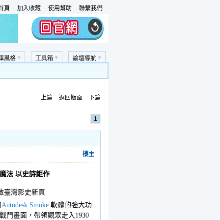
首頁
加入收藏
使用幫助
聯繫我們
擇風格
工具箱
論壇導航
上篇
返回版面
下篇
1
樓主
影魔法 以史詩鉅作
開啟臺灣影史新頁
和
Autodesk Smoke
軟體的強大功
鬥畫面，帶領觀眾走入1930