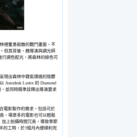
林裡奮勇殺敵的戰鬥畫面，不
。但其背後，魏導演與調光師
 軟體進行調色配光，將森林的綠色可
呈現出森林中霧氣環繞的陰鬱
k Lustre 的 Diamond
間，並同時精準詮釋出導演要求
體更符合電影製作的需求，包括可於
長、場景多的電影也可以輕鬆
，加上拍攝時間冗長，導致季節
縮短了一半的工時，於3個月內便順利完