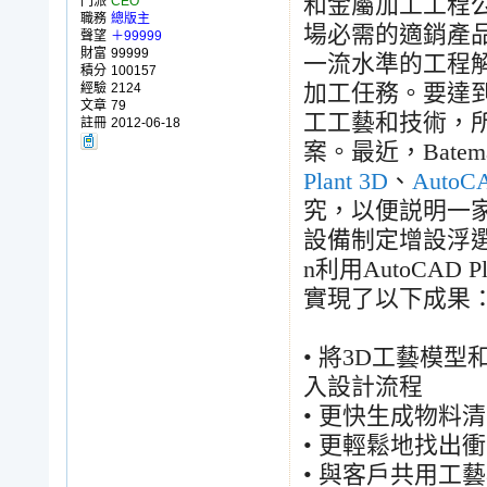
和金屬加工工程
門派
CEO
職務
總版主
場必需的適銷產
聲望
＋99999
財富
99999
一流水準的工程
積分
100157
經驗
2124
加工任務。要達
文章
79
工工藝和技術，
註冊
2012-06-18
案。最近，
Batem
Plant 3D
、
AutoC
究，以便説明一
設備制定增設浮
n
利用
AutoCAD Pl
實現了以下成果
•
將
3D
工藝模型
入設計流程
•
更快生成物料清
•
更輕鬆地找出衝
•
與客戶共用工藝