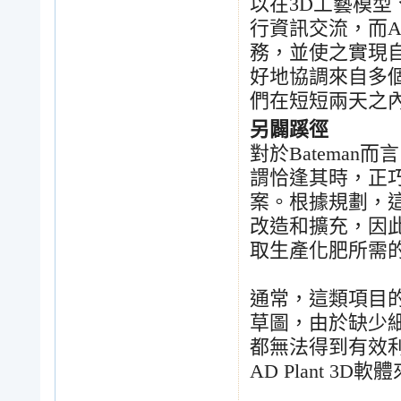
以在
3D
工藝模型
行資訊交流，而
A
務，並使之實現
好地協調來自多
們在短短兩天之
另闢蹊徑
對於
Bateman
而言
謂恰逢其時，正
案。根據規劃，
改造和擴充，因
取生產化肥所需
通常，這類項目
草圖，由於缺少
都無法得到有效
AD Plant 3D
軟體