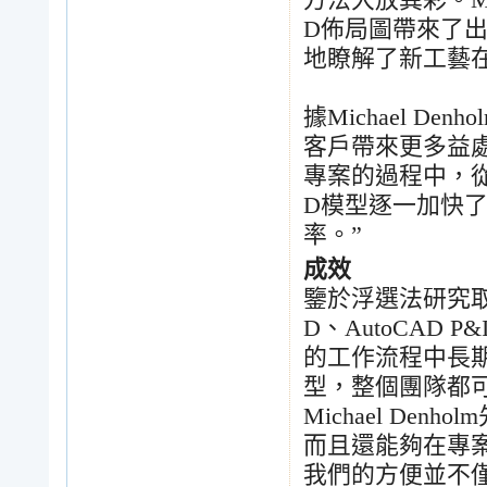
方法大放異彩。
M
D
佈局圖帶來了
地瞭解了新工藝
據
Michael Denho
客戶帶來更多益
專案的過程中，
D
模型逐一加快
率。
”
成效
鑒於浮選法研究
D
、
AutoCAD P&
的工作流程中長
型，整個團隊都
Michael Denholm
而且還能夠在專
我們的方便並不