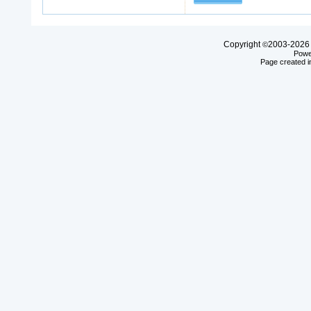
Copyright
2003-20
©
Powe
Page created i