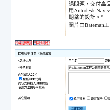
絕問題，交付高
用
Autodesk Navis
期望的設計。
”
圖片由
Bateman
工
回復帖子 注意: *為必填項
*驗證信息
用戶名
密
*帖子名稱
內容(最大25K)
解析UBB代碼
內容支持插入UBB標籤
使用方法請參考幫助
其它選項
顯示簽名
鎖定帖子