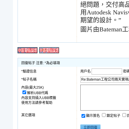
絕問題，交付高
用
Autodesk Navis
期望的設計。
”
圖片由
Bateman
工
回復帖子 注意: *為必填項
*驗證信息
用戶名
密
*帖子名稱
內容(最大25K)
解析UBB代碼
內容支持插入UBB標籤
使用方法請參考幫助
其它選項
顯示簽名
鎖定帖子