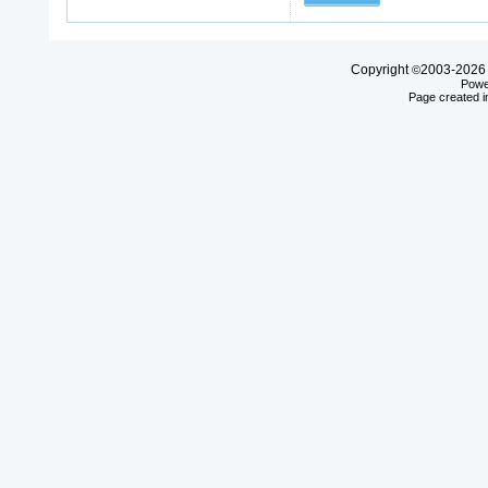
Copyright
2003-20
©
Powe
Page created i