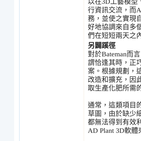
以在
3D
工藝模型
行資訊交流，而
A
務，並使之實現
好地協調來自多
們在短短兩天之
另闢蹊徑
對於
Bateman
而言
謂恰逢其時，正
案。根據規劃，
改造和擴充，因
取生產化肥所需
通常，這類項目
草圖，由於缺少
都無法得到有效
AD Plant 3D
軟體