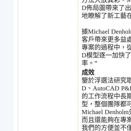
方法大放異彩。
M
D
佈局圖帶來了
地瞭解了新工藝
據
Michael Denho
客戶帶來更多益
專案的過程中，
D
模型逐一加快
率。
”
成效
鑒於浮選法研究
D
、
AutoCAD P&
的工作流程中長
型，整個團隊都
Michael Denholm
而且還能夠在專
我們的方便並不