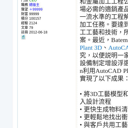
和金屬加工工程
門派
CEO
職務
總版主
場必需的適銷產
聲望
＋99999
財富
99999
一流水準的工程
積分
100157
經驗
2124
加工任務。要達
文章
79
工工藝和技術，
註冊
2012-06-18
案。最近，
Batem
Plant 3D
、
AutoC
究，以便説明一
設備制定增設浮
n
利用
AutoCAD Pl
實現了以下成果
•
將
3D
工藝模型
入設計流程
•
更快生成物料清
•
更輕鬆地找出衝
•
與客戶共用工藝