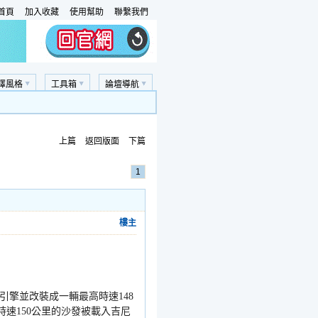
首頁
加入收藏
使用幫助
聯繫我們
擇風格
工具箱
論壇導航
上篇
返回版面
下篇
1
樓主
引擎並改裝成一輛最高時速
148
時速
150
公里的沙發被載入吉尼