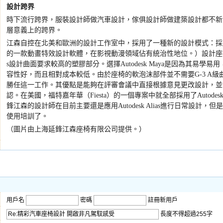
設計跨界
時下流行跨界，服裝設計師做汽車設計，傢俱設計師做建築設計都不新
層意義上的跨界。
江森自控在北美和歐洲的設計工作室中，採用了一種新的設計模式：採
的一款動畫特效設計軟體，在影視動漫領域佔有統治性地位。）設計座
s
設計曲面要求較高的塑膠部分。選擇
Autodesk Maya
是因為其易學易用
容性好，而且相對成本較低。由於座椅的軟泡沫部件並不需要
G-3 A
級
勝任這一工作。其優點是能夠在評審會議中直接根據意見更改設計，並
認。在美國，福特嘉年華（
Fiesta
）的一個專案中就全部採用了
Autodes
鋒江森的設計師在目前主要還是應用
Autodesk Alias
進行日常設計，但是
使用培訓了。
（圖片由上海延鋒江森座椅有限公司提供。）
用戶名
密碼
註冊新用戶
長度不得超過255字