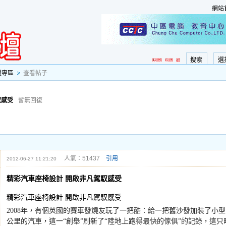
網站
搜索
選
證專區
查看帖子
馭感受
暫無回復
人氣：51437
引用
2012-06-27 11:21:20
精彩汽車座椅設計 開啟非凡駕馭感受
精彩汽車座椅設計 開啟非凡駕馭感受
2008
年，有個英國的賽車發燒友玩了一把酷：給一把舊沙發加裝了小型
公里的汽車，這一
“
創舉
”
刷新了
“
陸地上跑得最快的傢俱
”
的記錄，這只