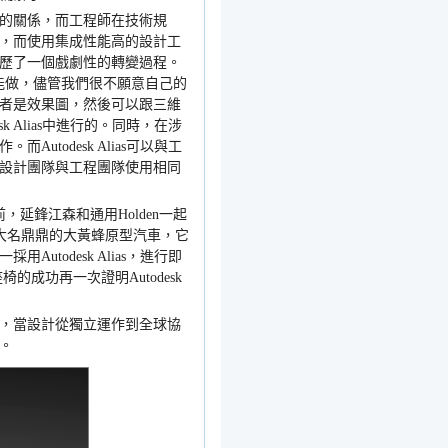
的關係，而工程師在技術規
，而使用集成性能高的設計工
歷了一個戲劇性的轉變過程。
能做，儘管我們很不願意自己的
者是效果圖，然後可以跟三維
k Alias
中進行的。同時，在涉
作。而
Autodesk Alias
可以與工
設計團隊與工程團隊使用相同
前，延鋒江森和通用
Holden
一起
大名鼎鼎的大黃蜂原型汽車，它
一採用
Autodesk Alias
，進行即
座椅的成功再一次證明
Autodesk
，當設計從獨立運作到全球協
。