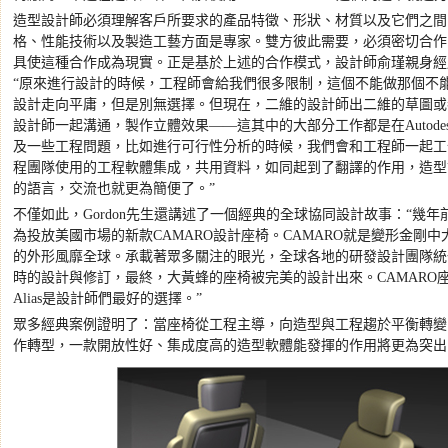
造型設計師必須理解客戶所要求的產品特徵、形狀、材質以及它們之間
格、性能技術以及製造工藝方面是專家。雙方彼此需要，必須密切合作
具使這種合作成為現實。正是基於上述的合作模式，設計師俞瑾親身經
“
原來進行設計的時候，工程師會給我們很多限制，這個不能做那個不
設計走向平庸，但是別無選擇。但現在，二維的設計師出二維的草圖或
設計師一起溝通，製作立體效果
——
這其中的大部分工作都是在
Autodes
及一些工程問題，比如進行可行性分析的時候，我們會和工程師一起工
程團隊使用的工程軟體集成，共用資料，如同起到了翻譯的作用，造型
的語言，交流也就更為簡便了。
”
不僅如此，
Gordon
先生還講述了一個經典的全球協同設計故事：
“
幾年
為投放美國市場的新款
CAMARO
設計座椅。
CAMARO
就是變形金剛中
的外形風靡全球。承載著眾多關注的眼光，全球各地的研發設計團隊統
時的設計與修訂，最終，大黃蜂的座椅被完美的設計出來。
CAMARO
Alias
是設計師們最好的選擇。
”
眾多經典案例證明了：當座椅從工程主導，向造型與工程趨於平衡轉變
作轉型，一款開放性好、集成度高的造型軟體能發揮的作用將更為突出