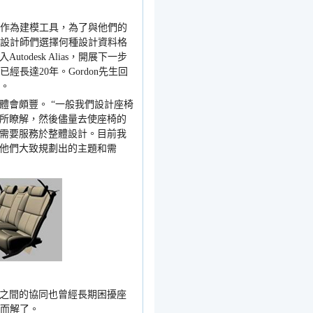
作為建模工具，為了與他們的
設計師們選擇何種設計資料格
入
Autodesk Alias
，開展下一步
已經長達
20
年。
Gordon
先生回
。
體會頗豐。
“
一般我們設計座椅
所瞭解，然後儘量去使座椅的
需要服務於整體設計。目前我
他們大致規劃出的主題和需
之間的協同也曾經長期困擾座
而解了。