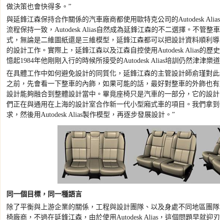
做決策也會快得多。
”
與延鋒江森保持合作關係的汽車廠商都使用歐特克公司的
Autodesk Alias
流程保持一致，
Autodesk Alias
自然成為延鋒江森的不二選擇。不管整車
式，無論是二維圖紙還是三維模型，延鋒江森都可以把設計資料順利導
的設計工作。實際上，延鋒江森以及江森自控使用
Autodesk Alias
的歷史
憶起
1984
年他剛剛入行的時候所接受的
Autodesk Alias
培訓仍然津津樂道
在具體工作中如何避免設計的同質化，延鋒江森的主管設計師俞瑾對此
之前，先會看一下整車的內飾，如果可能的話，最好對整車的外飾也有
設計能夠融合到整體設計當中。畢竟座椅只是汽車的一部分，它的設計
們正在與通用在上海的設計室合作新一代小型廂式車的項目。我們拿到
求，然後用
Autodesk Alias
製作模型，再逐步發展設計。
”
同一個目標，同一種語言
除了平衡與上游企業的關係，工程與設計團隊、以及身處不同地區團隊
椅廠商，不過在延鋒江森，由於使用
Autodesk Alias
，這個問題早就迎刃