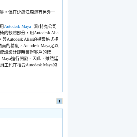
鮮。但在延鋒江森還有另外一
用
Autodesk Maya
（歐特克公司
椅的軟體部分，用
Autodesk Alia
，與
Autodesk Alias
的檔案格式相
曲面的精度，
Autodesk Maya
足以
使該設計即時獲得客戶的確
k Maya
進行開發。因此，雖然延
員工也在接受
Autodesk Maya
的
1