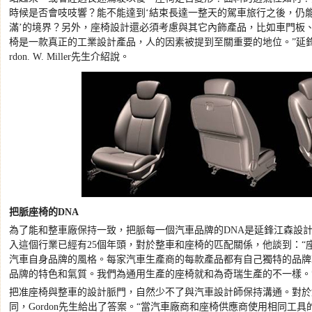
時候是否會吱吱響？能不能達到
‘
結束長達一整天的駕車旅行之後，仍
滿
’
的境界？另外，座椅設計還必須考慮與其它內飾產品，比如車門板
椅是一款真正的工業設計產品，人的因素被提到至關重要的地位。
”
延
rdon. W. Miller
先生介紹說。
把脈座椅的
DNA
為了能和整車廠保持一致，把脈每一個汽車品牌的
DNA
是延鋒江森設
入這個行業已經有
25
個年頭，對於整車和座椅的匹配關係，他談到：
“
汽車自身品牌的風格。每家汽車生產商的每款產品都有自己獨特的品牌
品牌的特色和氣質。我們為通用生產的座椅就和為奇瑞生產的不一樣。
把准座椅與整車的設計脈門，自然少不了與汽車設計師保持溝通。對於
同，
Gordon
先生給出了答案。
“
當汽車廠商和座椅供應商使用相同工具