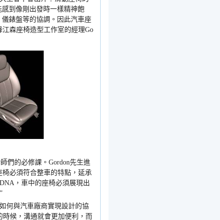
能感到像剛出發時一樣精神飽
、儀錶盤等的協調。因此汽車座
鋒江森座椅造型工作室的經理
Go
計師們的必修課。
Gordon
先生進
座椅必須符合整車的特點，延承
DNA
，車中的座椅必須展現出
”
如何與汽車廠商實現設計的協
的時候，溝通就會更加便利，而