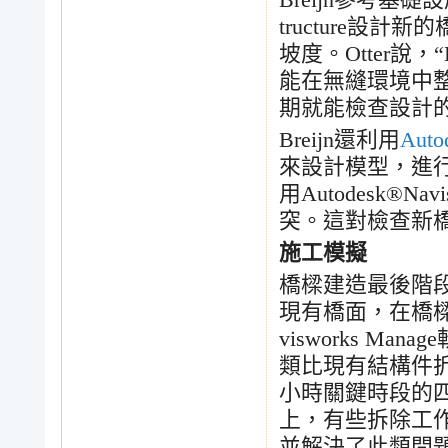
Breijn
參考基礎設
tructure
設計新的
坡度。
Otter
說，
“
能在無縫環境中
期就能檢查設計
Breijn
還利用
Auto
來設計模型，進
用
Autodesk®Nav
突。這對檢查新
施工模擬
橋樑建造最後階
現有橋面，在橋
visworks Manage
類比現有結構件
小時關鍵時段的
上，有些拆除工
並解決了此類問