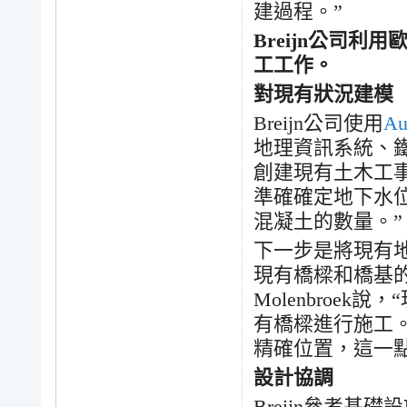
建過程。
”
Breijn
公司利用
工工作。
對現有狀況建模
Breijn
公司使用
Au
地理資訊系統、
創建現有土木工
準確確定地下水
混凝土的數量。
”
下一步是將現有
現有橋樑和橋基
Molenbroek
說，
“
有橋樑進行施工
精確位置，這一
設計協調