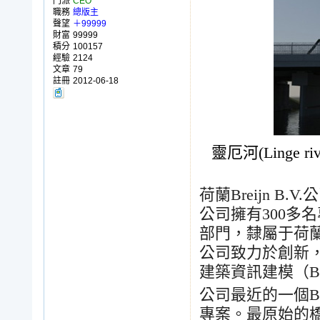
門派
CEO
職務
總版主
聲望
＋99999
財富
99999
積分
100157
經驗
2124
文章
79
註冊
2012-06-18
靈厄河(Linge 
荷蘭
Breijn B.V.
公
公司擁有
300
多名
部門，隸屬于荷
公司致力於創新
建築資訊建模（
B
公司最近的一個
B
專案。最原始的