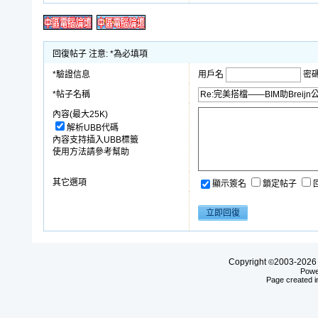
回復帖子 注意: *為必填項
*驗證信息
用戶名
密
*帖子名稱
內容(最大25K)
解析UBB代碼
內容支持插入UBB標籤
使用方法請參考幫助
其它選項
顯示簽名
鎖定帖子
Copyright
2003-20
©
Powe
Page created i