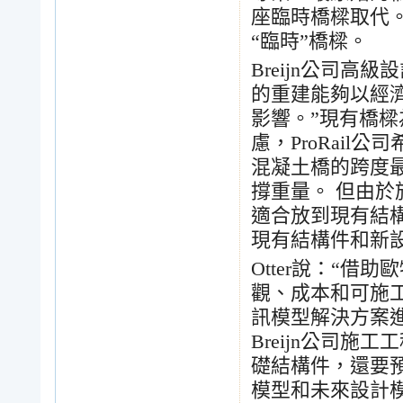
座臨時橋樑取代
“
臨時
”
橋樑。
Breijn
公司高級設
的重建能夠以經
影響。
”
現有橋樑
慮，
ProRail
公司
混凝土橋的跨度
撐重量。
但由於
適合放到現有結
現有結構件和新
Otter
說：
“
借助歐
觀、成本和可施
訊模型解決方案
Breijn
公司施工工
礎結構件，還要
模型和未來設計