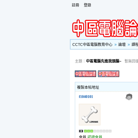
註冊
登錄
CCTC中區電腦教育中心
論壇
課
主題：
中區電腦先進我頭腦~
暫無回
複製本帖地址
f1040101
會員
認證會員