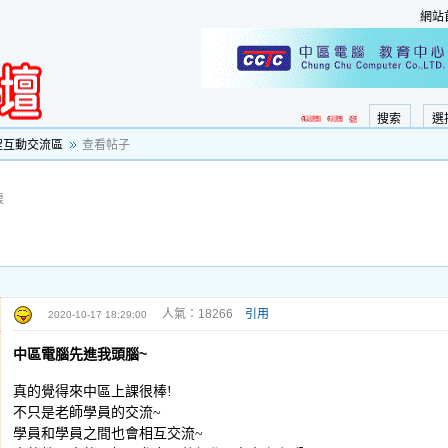
網站
搜索
選
程互動交流區
查看帖子
復
人氣：18266
引用
2020-10-17 18:29:00
中區電腦先進我頭腦~
真的覺得來中區上課很棒!
不只是老師學員的交流~
學員和學員之間也會相互交流~