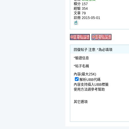
積分
157
經驗
354
文章
79
註冊
2015-05-01
回復帖子 注意: *為必填項
*驗證信息
*帖子名稱
內容(最大25K)
解析UBB代碼
內容支持插入UBB標籤
使用方法請參考幫助
其它選項