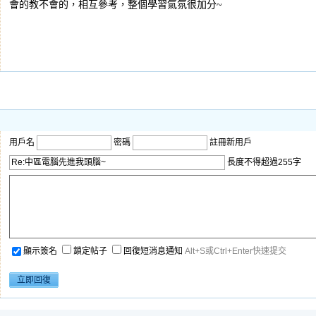
會的教不會的，相互參考，整個學習氣氛很加分~
用戶名
密碼
註冊新用戶
長度不得超過255字
顯示簽名
鎖定帖子
回復短消息通知
Alt+S或Ctrl+Enter快速提交