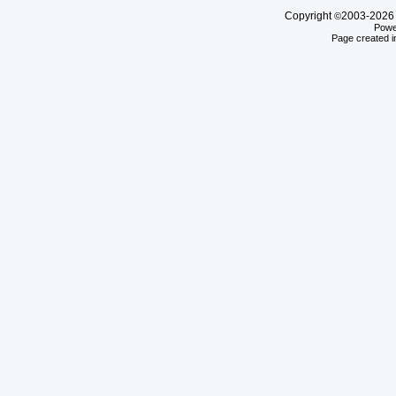
Copyright
2003-20
©
Powe
Page created i