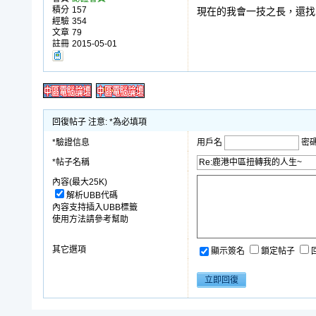
積分
157
現在的我會一技之長，還找
經驗
354
文章
79
註冊
2015-05-01
回復帖子 注意: *為必填項
*驗證信息
用戶名
密
*帖子名稱
內容(最大25K)
解析UBB代碼
內容支持插入UBB標籤
使用方法請參考幫助
其它選項
顯示簽名
鎖定帖子