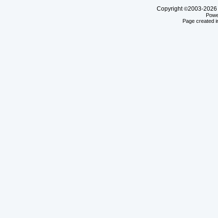
Copyright
2003-20
©
Powe
Page created i