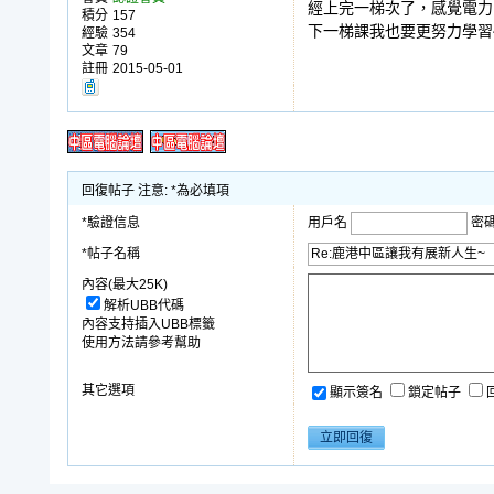
經上完一梯次了，感覺電力
積分
157
下一梯課我也要更努力學習
經驗
354
文章
79
註冊
2015-05-01
回復帖子 注意: *為必填項
*驗證信息
用戶名
密
*帖子名稱
內容(最大25K)
解析UBB代碼
內容支持插入UBB標籤
使用方法請參考幫助
其它選項
顯示簽名
鎖定帖子