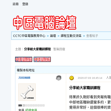
註冊
登錄
CCTC中區電腦教育中心
論壇
課程互動交流區
查看帖子
主題：
分享給大家職訓課程
暫無回復
複製本帖地址
J1010608
人氣
2020-07-03 16:45:14
分享給大家職訓課程
待業許久剛好看到夾報有職
中部地區職缺還蠻多的，更
覺得非常好，這個很棒的資
會員
認證會員