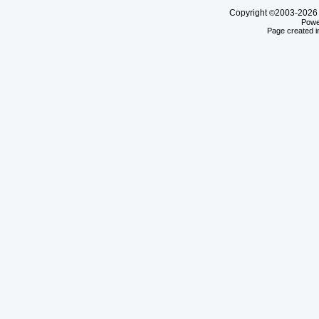
Copyright
2003-20
©
Powe
Page created i