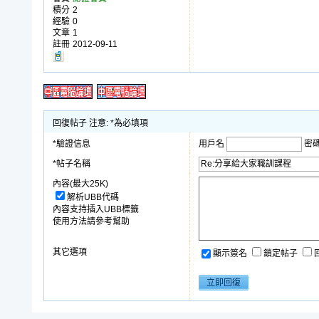
積分
2
經驗
0
文章
1
註冊
2012-09-11
回復帖子 注意: *為必填項
*驗證信息
用戶名
密
*帖子名稱
內容(最大25K)
解析UBB代碼
內容支持插入UBB標籤
使用方法請參考幫助
其它選項
顯示簽名
鎖定帖子