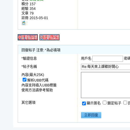
積分
157
經驗
354
文章
79
註冊
2015-05-01
回復帖子 注意: *為必填項
*驗證信息
用戶名
密
*帖子名稱
內容(最大25K)
解析UBB代碼
內容支持插入UBB標籤
使用方法請參考幫助
其它選項
顯示簽名
鎖定帖子