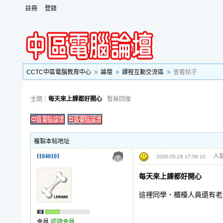
註冊
登錄
CCTC中區電腦教育中心
論壇
課程互動交流區
查看帖子
主題：
每天來上課都好開心
暫無回復
複製本帖地址
f1040101
人氣
2020-05-28 17:56:10
每天來上課都好開心
這裡同學、櫃檯人員還有老
會員
認證會員