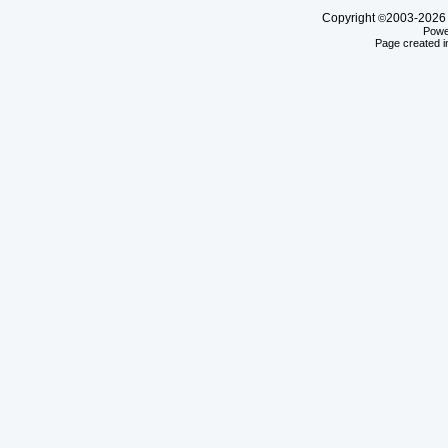
Copyright
2003-20
©
Powe
Page created i