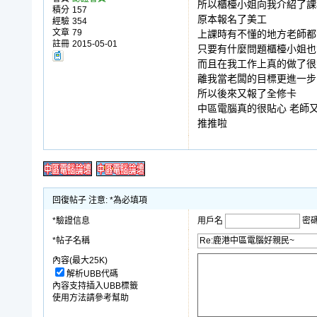
所以櫃檯小姐向我介紹了課
積分
157
原本報名了美工
經驗
354
文章
79
上課時有不懂的地方老師都
註冊
2015-05-01
只要有什麼問題櫃檯小姐也
而且在我工作上真的做了很
離我當老闆的目標更進一步
所以後來又報了全修卡
中區電腦真的很貼心 老師
推推啦
回復帖子 注意: *為必填項
*驗證信息
用戶名
密
*帖子名稱
內容(最大25K)
解析UBB代碼
內容支持插入UBB標籤
使用方法請參考幫助