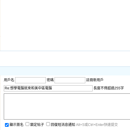
用戶名
密碼
註冊新用戶
長度不得超過255字
顯示簽名
鎖定帖子
回復短消息通知
Alt+S或Ctrl+Enter快速提交