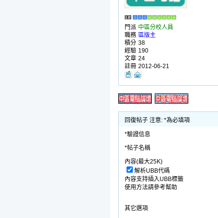
門派
中區分校人員
職務
區版主
積分
38
經驗
190
文章
24
註冊
2012-06-21
回復帖子 注意: *為必填項
*驗證信息
*帖子名稱
內容(最大25K)
解析UBB代碼
內容支持插入UBB標籤
使用方法請參考幫助
其它選項