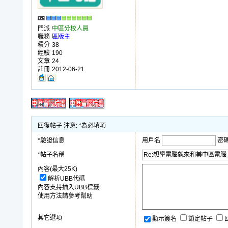
門派
中區分校人員
職務
區版主
積分
38
經驗
190
文章
24
註冊
2012-06-21
回復帖子 注意: *為必填項
*驗證信息
用戶名
密
*帖子名稱
內容(最大25K)
解析UBB代碼
內容支持插入UBB標籤
使用方法請參考幫助
其它選項
顯示簽名
鎖定帖子