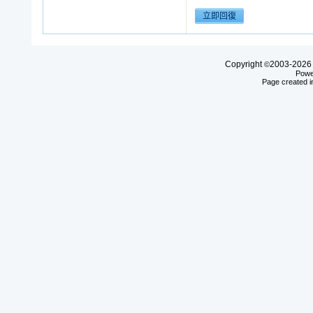
Copyright
2003-20
©
Powe
Page created i