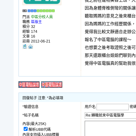
我之前在寵物美容上班，大
因為身體脊椎側彎的關係讓
聽取媽媽的意見之後來櫃台
門派
中區分校人員
職務
區版主
因為媽媽的工作經歷關係，
積分
32
經驗
174
覺得我比較文靜適合走辦公
文章
16
報名了中區電腦的課程～
註冊
2012-06-21
也想要之後考取證照之後可
那天還跟櫃台姐姐們聊到內
覺得中區電腦真的幫助我很
回復帖子 注意: *為必填項
*驗證信息
用戶名
密
*帖子名稱
內容(最大25K)
解析UBB代碼
內容支持插入UBB標籤