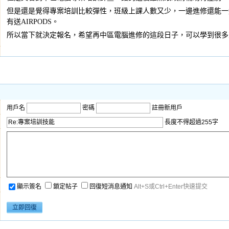
但是還是覺得專案培訓比較彈性，班級上課人數又少，一邊進修還能一
有送AIRPODS。
所以當下就決定報名，希望再中區電腦進修的這段日子，可以學到很多
用戶名
密碼
註冊新用戶
長度不得超過255字
顯示簽名
鎖定帖子
回復短消息通知
Alt+S或Ctrl+Enter快速提交