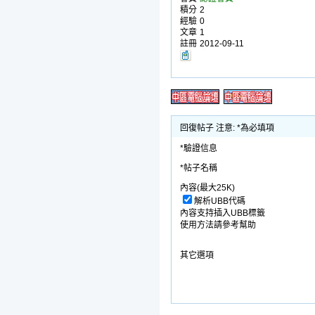
積分
2
經驗
0
文章
1
註冊
2012-09-11
回復帖子 注意: *為必填項
*驗證信息
*帖子名稱
內容(最大25K)
解析UBB代碼
內容支持插入UBB標籤
使用方法請參考幫助
其它選項