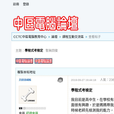
註冊
登錄
CCTC中區電腦教育中心
論壇
課程互動交流區
查看帖子
主題：
學程式考檢定
暫無回復
複製本帖地址
J1010406
人氣：236
2019-09-27 19:44:18
學程式考檢定
我目前是高中生，在學校有
面很有興趣，於是媽媽帶我
時候老師先檢測我的能力，
會員
認證會員