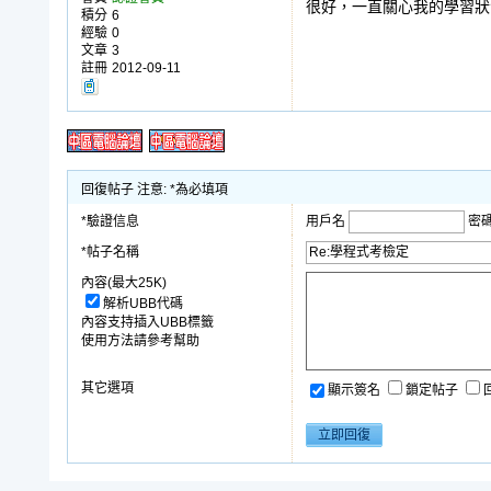
很好，一直關心我的學習狀
積分
6
經驗
0
文章
3
註冊
2012-09-11
回復帖子 注意: *為必填項
*驗證信息
用戶名
密
*帖子名稱
內容(最大25K)
解析UBB代碼
內容支持插入UBB標籤
使用方法請參考幫助
其它選項
顯示簽名
鎖定帖子