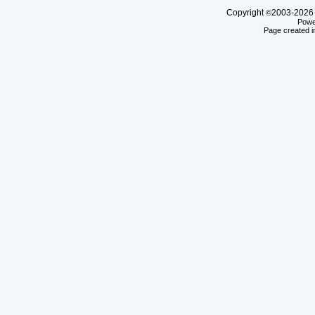
Copyright
2003-20
©
Powe
Page created i