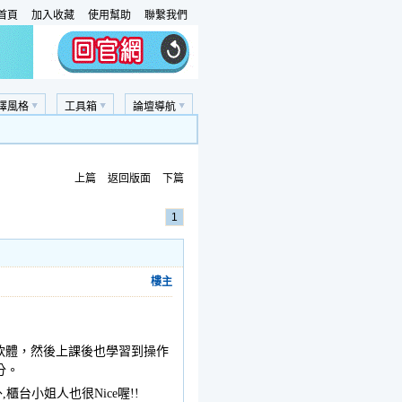
首頁
加入收藏
使用幫助
聯繫我們
擇風格
工具箱
論壇導航
上篇
返回版面
下篇
1
樓主
美工軟體，然後上課後也學習到操作
分。
台小姐人也很Nice喔!!