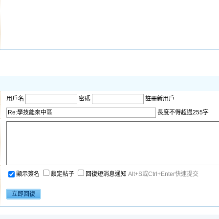
用戶名
密碼
註冊新用戶
長度不得超過255字
顯示簽名
鎖定帖子
回復短消息通知
Alt+S或Ctrl+Enter快速提交