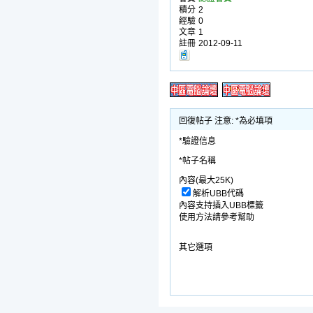
積分
2
經驗
0
文章
1
註冊
2012-09-11
回復帖子 注意: *為必填項
*驗證信息
*帖子名稱
內容(最大25K)
解析UBB代碼
內容支持插入UBB標籤
使用方法請參考幫助
其它選項