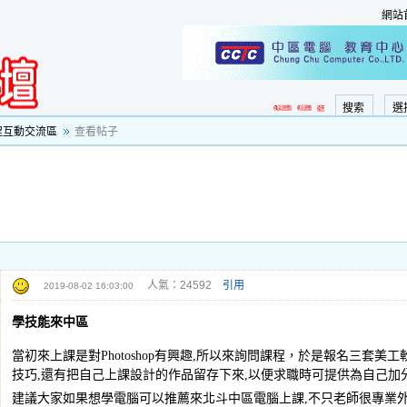
網站
搜索
選
程互動交流區
查看帖子
人氣：24592
引用
2019-08-02 16:03:00
學技能來中區
當初來上課是對Photoshop有興趣,所以來詢問課程，於是報名三套
技巧,還有把自己上課設計的作品留存下來,以便求職時可提供為自己加
建議大家如果想學電腦可以推薦來北斗中區電腦上課,不只老師很專業外,櫃