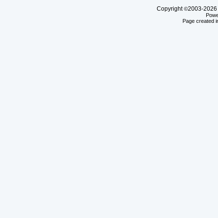
Copyright
2003-20
©
Powe
Page created i