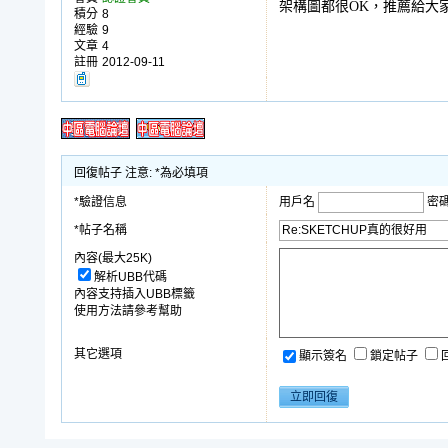
架構圖都很OK，推薦給大
積分
8
經驗
9
文章
4
註冊
2012-09-11
回復帖子 注意: *為必填項
*驗證信息
用戶名
密
*帖子名稱
內容(最大25K)
解析UBB代碼
內容支持插入UBB標籤
使用方法請參考幫助
其它選項
顯示簽名
鎖定帖子