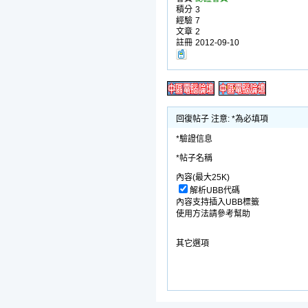
積分
3
經驗
7
文章
2
註冊
2012-09-10
回復帖子 注意: *為必填項
*驗證信息
*帖子名稱
內容(最大25K)
解析UBB代碼
內容支持插入UBB標籤
使用方法請參考幫助
其它選項