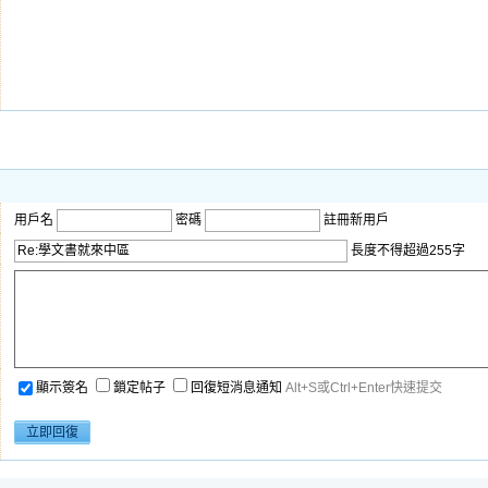
用戶名
密碼
註冊新用戶
長度不得超過255字
顯示簽名
鎖定帖子
回復短消息通知
Alt+S或Ctrl+Enter快速提交