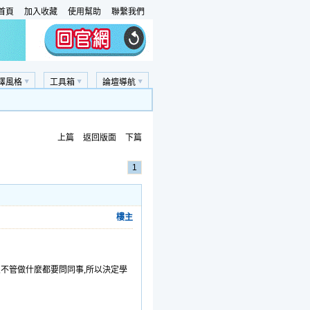
首頁
加入收藏
使用幫助
聯繫我們
擇風格
工具箱
論壇導航
上篇
返回版面
下篇
1
樓主
懂,不管做什麼都要問同事,所以決定學