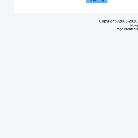
Copyright
2003-20
©
Powe
Page created i