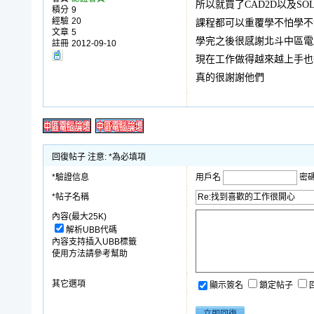
所以就買了CAD2D以及SOL
積分
9
經驗
20
課程都可以重覆學不怕學不
文章
5
學完之後很感謝北斗中區電
註冊
2012-09-10
現在工作做得越來越上手也
真的很謝謝他們
回復帖子 注意: *為必填項
*驗證信息
用戶名
密
*帖子名稱
內容(最大25K)
解析UBB代碼
內容支持插入UBB標籤
使用方法請參考幫助
其它選項
顯示簽名
鎖定帖子