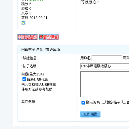
的很感心。
積分
6
經驗
0
文章
3
註冊
2012-09-11
回復帖子 注意: *為必填項
*驗證信息
用戶名
密
*帖子名稱
內容(最大25K)
解析UBB代碼
內容支持插入UBB標籤
使用方法請參考幫助
其它選項
顯示簽名
鎖定帖子