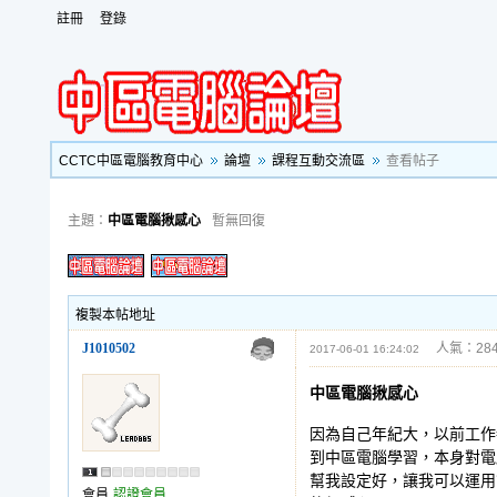
註冊
登錄
CCTC中區電腦教育中心
論壇
課程互動交流區
查看帖子
主題：
中區電腦揪感心
暫無回復
複製本帖地址
J1010502
人氣：284
2017-06-01 16:24:02
中區電腦揪感心
因為自己年紀大，以前工作
到中區電腦學習，本身對電
幫我設定好，讓我可以運用
會員
認證會員