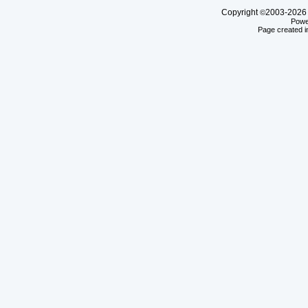
Copyright
2003-20
©
Powe
Page created i