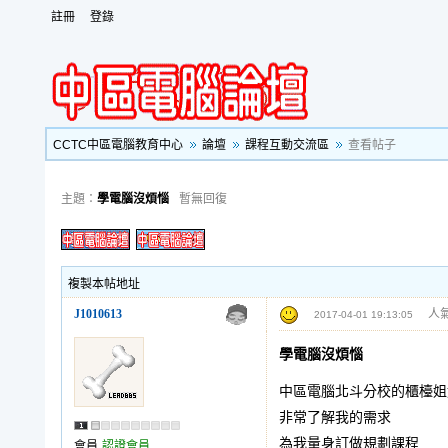
註冊
登錄
CCTC中區電腦教育中心
論壇
課程互動交流區
查看帖子
主題：
學電腦沒煩惱
暫無回復
複製本帖地址
J1010613
人氣
2017-04-01 19:13:05
學電腦沒煩惱
中區電腦北斗分校的櫃檯姐
非常了解我的需求
為我量身訂做規劃課程
會員
認證會員