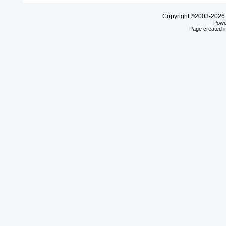
Copyright
2003-20
©
Powe
Page created i