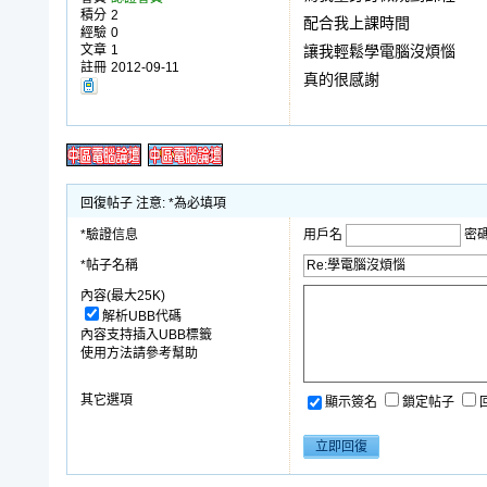
積分
2
配合我上課時間
經驗
0
文章
1
讓我輕鬆學電腦沒煩惱
註冊
2012-09-11
真的很感謝
回復帖子 注意: *為必填項
*驗證信息
用戶名
密
*帖子名稱
內容(最大25K)
解析UBB代碼
內容支持插入UBB標籤
使用方法請參考幫助
其它選項
顯示簽名
鎖定帖子