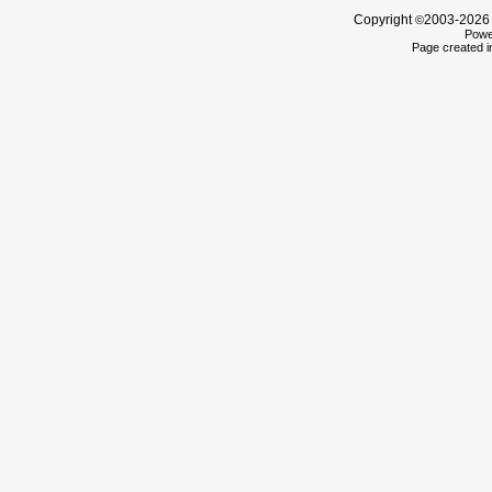
Copyright
2003-20
©
Powe
Page created i