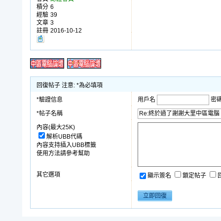
積分
6
經驗
39
文章
3
註冊
2016-10-12
回復帖子 注意: *為必填項
*驗證信息
用戶名
密
*帖子名稱
內容(最大25K)
解析UBB代碼
內容支持插入UBB標籤
使用方法請參考幫助
其它選項
顯示簽名
鎖定帖子