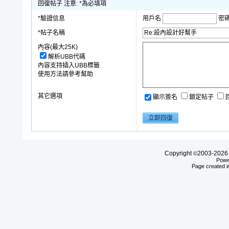
回復帖子 注意: *為必填項
*驗證信息
用戶名
密
*帖子名稱
內容(最大25K)
解析UBB代碼
內容支持插入UBB標籤
使用方法請參考幫助
其它選項
顯示簽名
鎖定帖子
Copyright
2003-20
©
Powe
Page created i