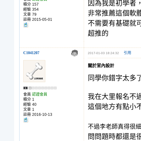
因為我是初學者
積分
157
經驗
354
非常推薦這個軟
文章
79
註冊
2015-05-01
不需要有基礎就
超推的
C1041207
引用
2017-01-03 18:24:32
關於室內設計
同學你錯字太多
會員
認證會員
我在大里報名不
積分
1
經驗
40
這個地方有點小
文章
1
註冊
2016-10-13
不過李老師真得很
問問題時都還是