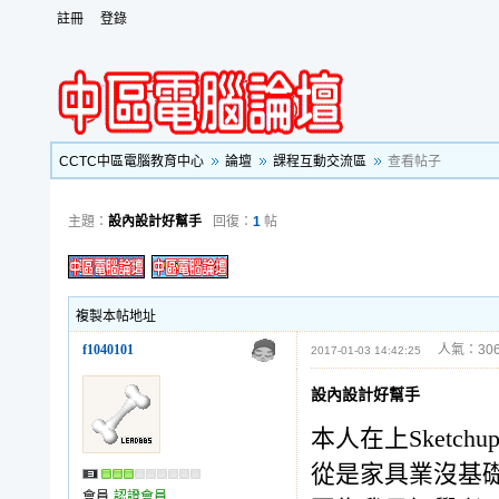
註冊
登錄
CCTC中區電腦教育中心
論壇
課程互動交流區
查看帖子
主題：
設內設計好幫手
回復：
1
帖
複製本帖地址
f1040101
人氣：306
2017-01-03 14:42:25
設內設計好幫手
本人在上Sketchu
從是家具業沒基
會員
認證會員