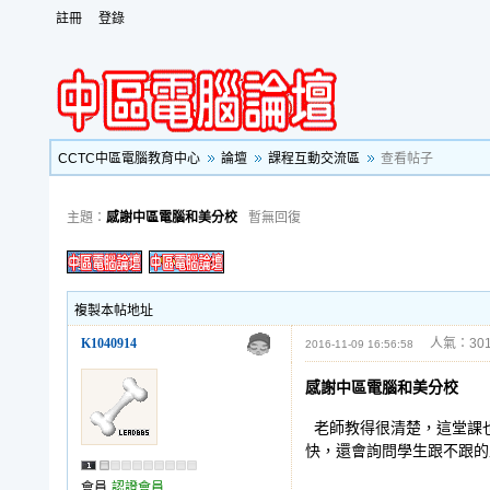
註冊
登錄
CCTC中區電腦教育中心
論壇
課程互動交流區
查看帖子
主題：
感謝中區電腦和美分校
暫無回復
複製本帖地址
K1040914
人氣：301
2016-11-09 16:56:58
感謝中區電腦和美分校
老師教得很清楚，這堂課
快，還會詢問學生跟不跟的
會員
認證會員