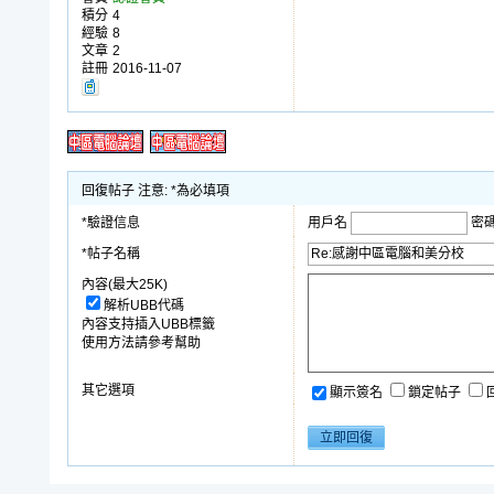
積分
4
經驗
8
文章
2
註冊
2016-11-07
回復帖子 注意: *為必填項
*驗證信息
用戶名
密
*帖子名稱
內容(最大25K)
解析UBB代碼
內容支持插入UBB標籤
使用方法請參考幫助
其它選項
顯示簽名
鎖定帖子