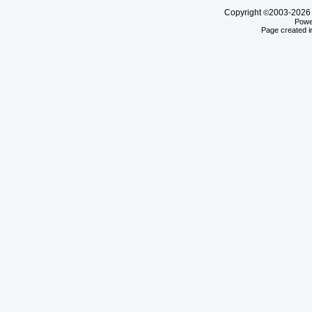
Copyright
2003-20
©
Powe
Page created i