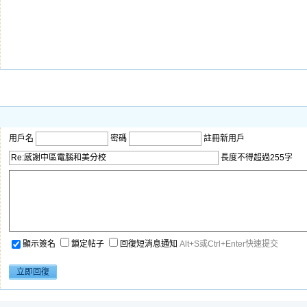
用戶名
密碼
註冊新用戶
長度不得超過255字
顯示簽名
鎖定帖子
回復短消息通知
Alt+S或Ctrl+Enter快速提交