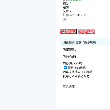
積分
4
經驗
8
文章
2
註冊
2016-11-07
回復帖子 注意: *為必填項
*驗證信息
*帖子名稱
內容(最大25K)
解析UBB代碼
內容支持插入UBB標籤
使用方法請參考幫助
其它選項