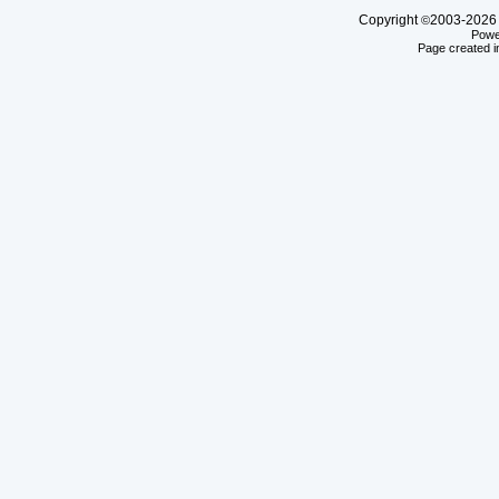
Copyright
2003-20
©
Powe
Page created i