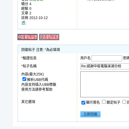
積分
4
經驗
0
文章
2
註冊
2012-10-12
回復帖子 注意: *為必填項
*驗證信息
用戶名
密
*帖子名稱
內容(最大25K)
解析UBB代碼
內容支持插入UBB標籤
使用方法請參考幫助
其它選項
顯示簽名
鎖定帖子