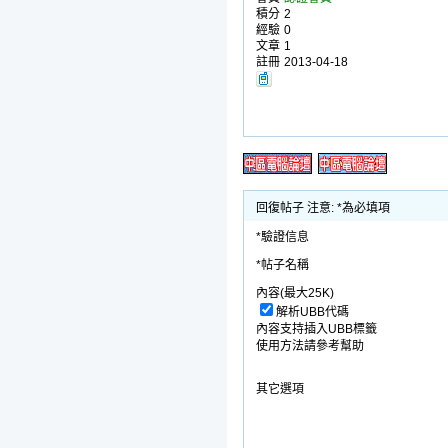
積分
2
經驗
0
文章
1
註冊
2013-04-18
回復帖子 注意: *為必填項
*驗證信息
*帖子名稱
內容(最大25K)
解析UBB代碼
內容支持插入UBB標籤
使用方法請參考幫助
其它選項