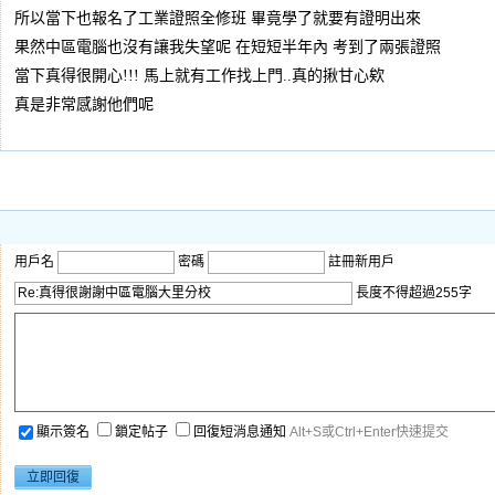
所以當下也報名了工業證照全修班 畢竟學了就要有證明出來
果然中區電腦也沒有讓我失望呢 在短短半年內 考到了兩張證照
當下真得很開心!!! 馬上就有工作找上門..真的揪甘心欸
真是非常感謝他們呢
用戶名
密碼
註冊新用戶
長度不得超過255字
顯示簽名
鎖定帖子
回復短消息通知
Alt+S或Ctrl+Enter快速提交