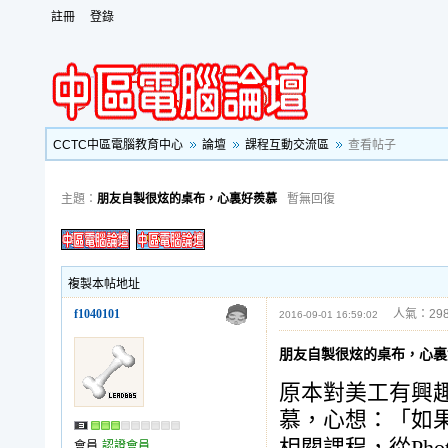
註冊
登錄
CCTC中區電腦教育中心
論壇
課程互動交流區
查看帖子
主題：
朋友自製很炫的桌布，心裏好羨慕
暫無回復
複製本帖地址
f1040101
人氣：298
2016-09-01 16:59:02
朋友自製很炫的桌布，心裏
原本對美工有興
慕，心想：「如
會員
認證會員