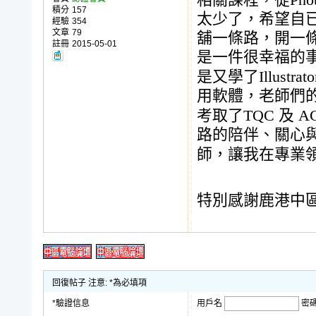
Pho
相關課程，從
積分
157
太少了，希望自
經驗
354
文章
79
舖一條路，開一
註冊
2015-05-01
是一件很幸福的
Illustrato
是又學了
用軟體，老師們
TQC
A
考取了
及
路的陪伴、關心
師，讓我在專業
特別感謝鹿港中區
回復帖子 注意: *為必填項
*驗證信息
用戶名
密