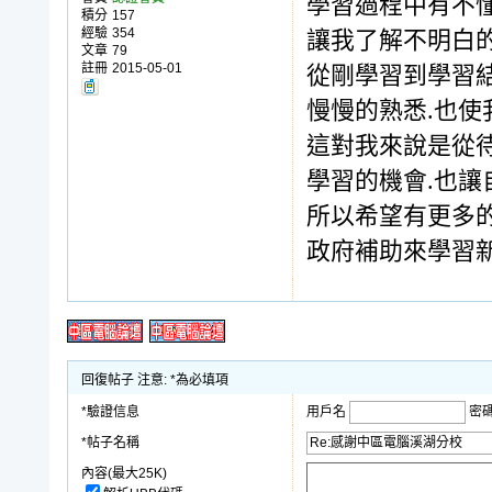
學習過程中有不
積分
157
經驗
354
讓我了解不明白的
文章
79
註冊
2015-05-01
從剛學習到學習結
慢慢的熟悉.也
這對我來說是從
學習的機會.也
所以希望有更多
政府補助來學習
回復帖子 注意: *為必填項
*驗證信息
用戶名
密
*帖子名稱
內容(最大25K)