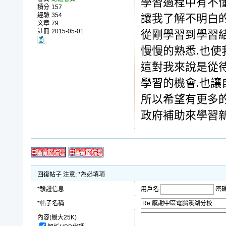
學習過程中有不
積分
157
經驗
354
讓我了解不明白的
文章
79
註冊
2015-05-01
從剛學習到學習結
慢慢的熟悉.也
這對我來說是從
學習的機會.也
所以希望有更多
政府補助來學習
回復帖子 注意: *為必填項
*驗證信息
用戶名
密
*帖子名稱
內容(最大25K)