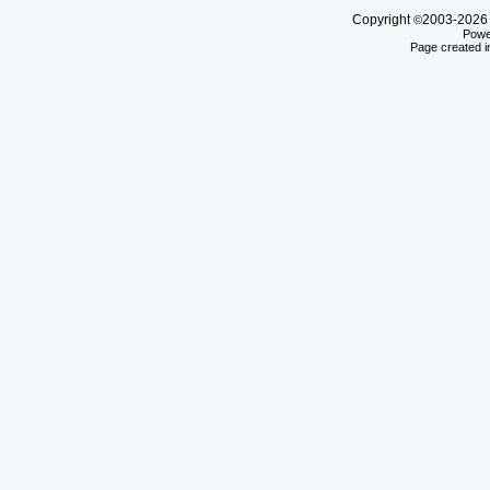
Copyright
2003-20
©
Powe
Page created i