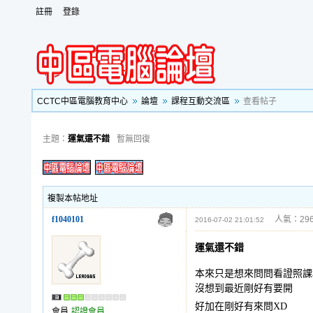
註冊
登錄
CCTC中區電腦教育中心
論壇
課程互動交流區
查看帖子
主題：
運氣還不錯
暫無回復
複製本帖地址
f1040101
人氣：296
2016-07-02 21:01:52
運氣還不錯
本來只是想來問問看證照課
沒想到最近剛好有要開
好加在剛好有來問XD
會員
認證會員