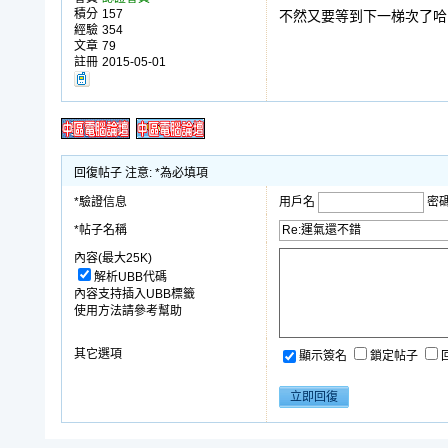
積分
157
不然又要等到下一梯次了哈
經驗
354
文章
79
註冊
2015-05-01
回復帖子 注意: *為必填項
*驗證信息
用戶名
密
*帖子名稱
內容(最大25K)
解析UBB代碼
內容支持插入UBB標籤
使用方法請參考幫助
其它選項
顯示簽名
鎖定帖子