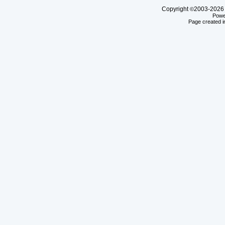
Copyright
2003-20
©
Powe
Page created i