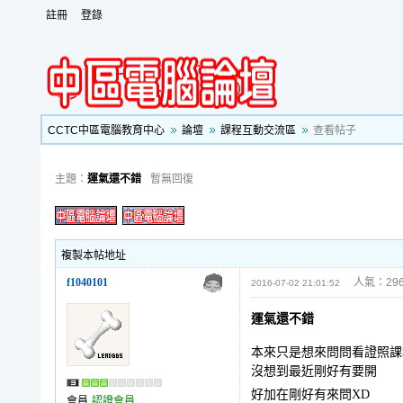
註冊
登錄
CCTC中區電腦教育中心
論壇
課程互動交流區
查看帖子
主題：
運氣還不錯
暫無回復
複製本帖地址
f1040101
人氣：296
2016-07-02 21:01:52
運氣還不錯
本來只是想來問問看證照課
沒想到最近剛好有要開
好加在剛好有來問XD
會員
認證會員