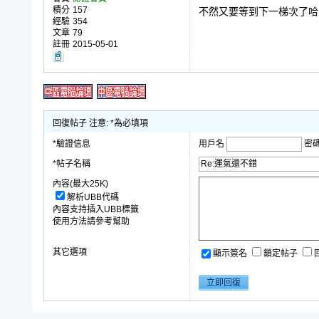
積分
157
不然又要等到下一梯次了哈
經驗
354
文章
79
註冊
2015-05-01
回復帖子 注意: *為必填項
*驗證信息
用戶名
密
*帖子名稱
內容(最大25K)
解析UBB代碼
內容支持插入UBB標籤
使用方法請參考幫助
其它選項
顯示簽名
鎖定帖子