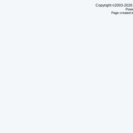
Copyright
2003-20
©
Powe
Page created i