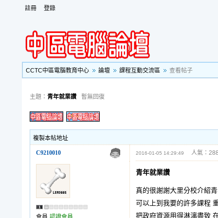
註冊
登錄
CCTC中區電腦教育中心
論壇
課程互動交流區
查看帖子
主題：
青年就業讚
暫無回復
複製本帖地址
C9210010
人氣：288
2016-01-05 14:29:49
青年就業讚
真的很謝謝大里分校介紹青
可以上到我要的許多課程 
把政府資源用得淋漓盡致 
會員
認證會員