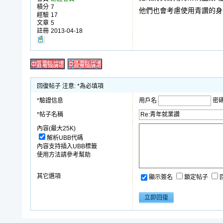
積分
7
他們也會考慮使用青讚的身
經驗
17
文章
5
註冊
2013-04-18
回復帖子 注意: *為必填項
*驗證信息
用戶名
密
*帖子名稱
內容(最大25K)
解析UBB代碼
內容支持插入UBB標籤
使用方法請參考幫助
其它選項
顯示簽名
鎖定帖子