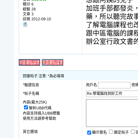
想跟阿姨的兒子
積分
6
加班手部都發炎
經驗
28
文章
3
藥，所以聽完故
註冊
2012-09-10
了解電腦課程也
跟中區電腦的課
辦公室行政文書
回復帖子 注意: *為必填項
*驗證信息
用戶名
密
*帖子名稱
內容(最大25K)
解析UBB代碼
內容支持插入UBB標籤
使用方法請參考幫助
其它選項
顯示簽名
鎖定帖子