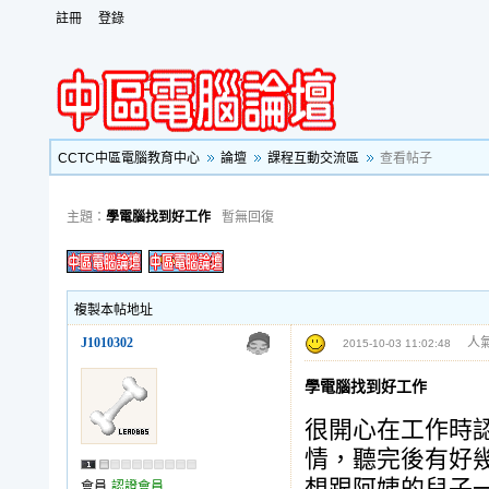
註冊
登錄
CCTC中區電腦教育中心
論壇
課程互動交流區
查看帖子
主題：
學電腦找到好工作
暫無回復
複製本帖地址
J1010302
人氣
2015-10-03 11:02:48
學電腦找到好工作
很開心在工作時
情，聽完後有好
會員
認證會員