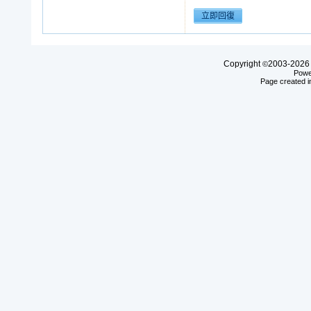
Copyright
2003-20
©
Powe
Page created i