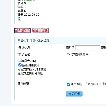
積分
9
經驗
19
文章
5
註冊
2012-09-10
回復帖子 注意: *為必填項
*驗證信息
用戶名
密
*帖子名稱
內容(最大25K)
解析UBB代碼
內容支持插入UBB標籤
使用方法請參考幫助
其它選項
顯示簽名
鎖定帖子