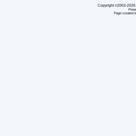
Copyright
2003-20
©
Powe
Page created i