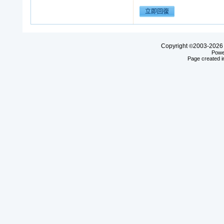
Copyright
2003-20
©
Powe
Page created i