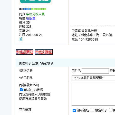
門派
中區分校人員
職務
區版主
積分
35
經驗
328
文章
24
中區電腦 彰化分校
註冊
2012-06-21
地址：彰化市中正路二段75號
電話：04-7286588
回復帖子 注意: *為必填項
*驗證信息
用戶名
密
*帖子名稱
內容(最大25K)
解析UBB代碼
內容支持插入UBB標籤
使用方法請參考幫助
其它選項
顯示簽名
鎖定帖子