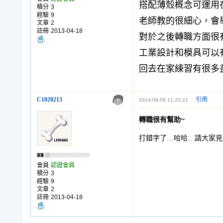
搭配薄殼概念可運用
積分
3
經驗
9
老師教的很細心，
會
文章
2
註冊
2013-04-18
對於之後轉職方面很
工業設計和模具可以
回去在家綀習有很多
C1020213
引用
2014-08-08 11:20:21
轉職很有幫助~
打錯字了…哈哈…請大家見笑
會員
認證會員
積分
3
經驗
9
文章
2
註冊
2013-04-18