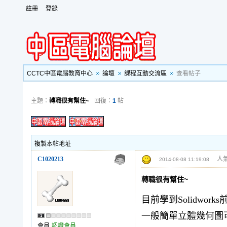
註冊
登錄
CCTC中區電腦教育中心
論壇
課程互動交流區
查看帖子
主題：
轉職很有幫住~
回復：
1
帖
複製本帖地址
C1020213
人氣
2014-08-08 11:19:08
轉職很有幫住~
目前學到Solidwo
一般簡單立體幾何圖
會員
認證會員