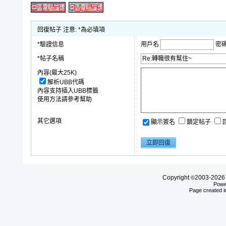
回復帖子 注意: *為必填項
*驗證信息
用戶名
密
*帖子名稱
內容(最大25K)
解析UBB代碼
內容支持插入UBB標籤
使用方法請參考幫助
其它選項
顯示簽名
鎖定帖子
Copyright
2003-20
©
Powe
Page created i